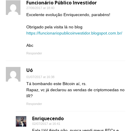
Funcionário Público Investidor
27/06/2017 at 18:40
Excelente evolução Enriquecendo, parabéns!
Obrigado pela visita lá no blog
https://funcionariopublicoinvestidor.blogspot.com.br/
Abc
Responder
Uó
01/07/2017 at 16:38
Tá bombando este Bitcoin aí, rs.
Rapaz, vc já declarou as vendas de criptomoedas no
IR?
Responder
Enriquecendo
02/07/2017 at 16:41
Fala Uó! Ainda não, nunca vendi meus BTCs e